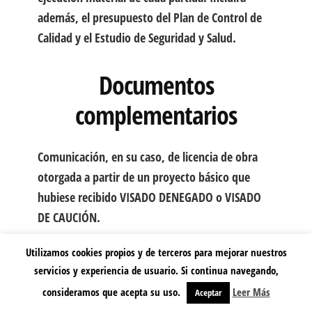
además, el presupuesto del Plan de Control de
Calidad y el Estudio de Seguridad y Salud.
Documentos
complementarios
Comunicación, en su caso, de licencia de obra
otorgada a partir de un proyecto básico que
hubiese recibido VISADO DENEGADO o VISADO
DE CAUCIÓN.
Utilizamos cookies propios y de terceros para mejorar nuestros
También se considera el
estudio geotécnico
, del
servicios y experiencia de usuario. Si continua navegando,
cual se debe aportara una copia para el archivo
consideramos que acepta su uso.
Leer Más
Aceptar
colegial.