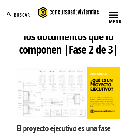
Skip
Buscar
to
content
Proyecto Ejecutivo: Qué es y
MENU
los documentos que lo
componen |Fase 2 de 3|
El proyecto ejecutivo es una fase